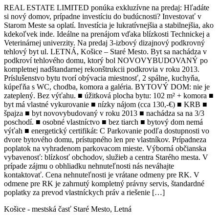
REAL ESTATE LIMITED ponúka exkluzívne na predaj: Hľadáte
si nový domov, prípadne investíciu do budúcnosti? Investovať v
Starom Meste sa oplatí. Investícia je lukratívnejšia a stabilnejšia, ako
kdekoľvek inde. Ideálne na prenájom vďaka blízkosti Technickej a
Veterinárnej univerzity. Na predaj 3-izbový dizajnový podkrovný
tehlový byt ul. LETNÁ, Košice – Staré Mesto. Byt sa nachádza v
podkroví tehlového domu, ktorý bol NOVOVYBUDOVANÝ po
kompletnej nadštandarnej rekonštrukcii podkrovia v roku 2013.
Príslušenstvo bytu tvorí obývacia miestnosť, 2 spálne, kuchyňa,
kúpeľňa s WC, chodba, komora a galéria. BYTOVÝ DOM: nie je
zateplený. Bez výťahu. ■ úžitková plocha bytu: 102 m² + komora ■
byt má vlastné vykurovanie ■ nízky nájom (cca 130,-€) ■ KRB ■
špajza ■ byt novovybudovaný v roku 2013 ■ nachádza sa na 3/3
poschodí. ■ osobné vlastníctvo ■ bez tiarch ■ bytový dom nemá
výťah ■ energetický certifikát: C Parkovanie podľa dostupnosti vo
dvore bytového domu, prístupného len pre vlastníkov. Prípadneza
poplatok na vyhradenom parkovacom mieste. Výborná občianska
vybavenosť: blízkosť obchodov, služieb a centra Starého mesta. V
prípade zájmu o obhliadku nehnuteľnosti nás neváhajte
kontaktovať. Cena nehnuteľnosti je vrátane odmeny pre RK. V
odmene pre RK je zahrnutý kompletný právny servis, štandardné
poplatky za prevod vlastníckych práv a riešenie […]
Košice - mestská časť Staré Mesto, Letná