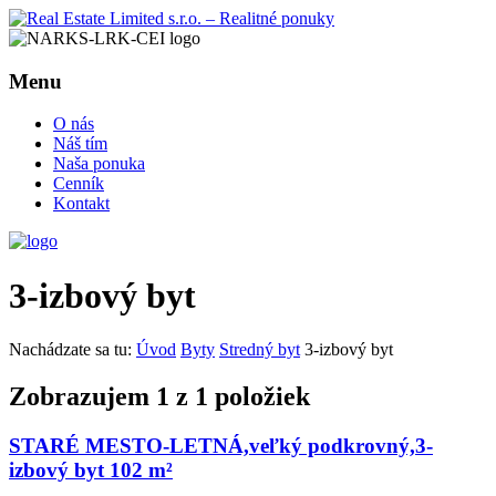
Menu
O nás
Náš tím
Naša ponuka
Cenník
Kontakt
3-izbový byt
Nachádzate sa tu:
Úvod
Byty
Stredný byt
3-izbový byt
Zobrazujem 1 z 1 položiek
STARÉ MESTO-LETNÁ,veľký podkrovný,3-
izbový byt 102 m²