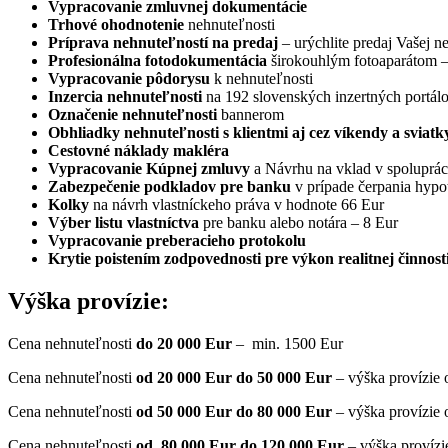
Vypracovanie zmluvnej dokumentácie
Trhové ohodnotenie
nehnuteľnosti
Príprava nehnuteľností na predaj
– urýchlite predaj Vašej n
Profesionálna fotodokumentácia
širokouhlým fotoaparátom – in
Vypracovanie pôdorysu
k nehnuteľnosti
Inzercia nehnuteľnosti
na 192 slovenských inzertných portál
Označenie nehnuteľnosti
bannerom
Obhliadky nehnuteľnosti s klientmi aj cez víkendy a sviatk
Cestovné náklady makléra
Vypracovanie Kúpnej zmluvy
a Návrhu na vklad v spoluprác
Zabezpečenie podkladov pre banku
v prípade čerpania hypo
Kolky
na návrh vlastníckeho práva v hodnote 66 Eur
Výber listu vlastníctva
pre banku alebo notára – 8 Eur
Vypracovanie preberacieho protokolu
Krytie poistením zodpovednosti pre výkon realitnej činnost
Výška provízie:
Cena nehnuteľnosti
do 20 000 Eur
– min. 1500 Eur
Cena nehnuteľnosti
od 20 000 Eur do 50 000 Eur
– výška provízie 
Cena nehnuteľnosti
od 50 000 Eur do 80 000 Eur
– výška provízie 
Cena nehnuteľnosti
od 80 000 Eur do 120 000 Eur
– výška provízi