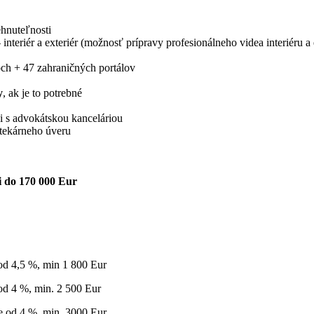
ehnuteľnosti
teriér a exteriér (možnosť prípravy profesionálneho videa interiéru a e
och + 47 zahraničných portálov
y
, ak je to potrebné
i s advokátskou kanceláriou
tekárneho úveru
i do 170 000 Eur
od 4,5 %, min 1 800 Eur
od 4 %, min. 2 500 Eur
e od 4 %, min. 3000 Eur