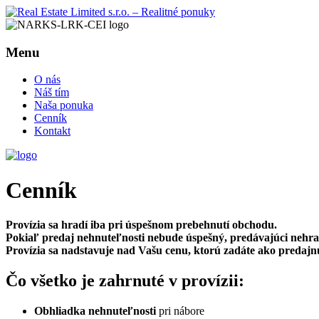
Menu
O nás
Náš tím
Naša ponuka
Cenník
Kontakt
Cenník
Provízia sa hradí iba pri úspešnom prebehnutí obchodu.
Pokiaľ predaj nehnuteľnosti nebude úspešný, predávajúci nehrad
Provízia sa nadstavuje nad Vašu cenu, ktorú zadáte ako predajn
Čo všetko je zahrnuté v provízii:
Obhliadka nehnuteľnosti
pri nábore