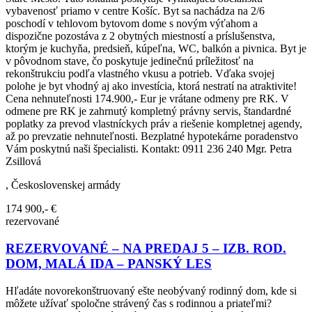
vybavenosť priamo v centre Košíc. Byt sa nachádza na 2/6
poschodí v tehlovom bytovom dome s novým výťahom a
dispozične pozostáva z 2 obytných miestností a príslušenstva,
ktorým je kuchyňa, predsieň, kúpeľna, WC, balkón a pivnica. Byt je
v pôvodnom stave, čo poskytuje jedinečnú príležitosť na
rekonštrukciu podľa vlastného vkusu a potrieb. Vďaka svojej
polohe je byt vhodný aj ako investícia, ktorá nestratí na atraktivite!
Cena nehnuteľnosti 174.900,- Eur je vrátane odmeny pre RK. V
odmene pre RK je zahrnutý kompletný právny servis, štandardné
poplatky za prevod vlastníckych práv a riešenie kompletnej agendy,
až po prevzatie nehnuteľnosti. Bezplatné hypotekárne poradenstvo
Vám poskytnú naši špecialisti. Kontakt: 0911 236 240 Mgr. Petra
Zsillová
, Československej armády
174 900,- €
rezervované
REZERVOVANÉ – NA PREDAJ 5 – IZB. ROD.
DOM, MALÁ IDA – PANSKÝ LES
Hľadáte novorekonštruovaný ešte neobývaný rodinný dom, kde si
môžete užívať spoločne strávený čas s rodinnou a priateľmi?