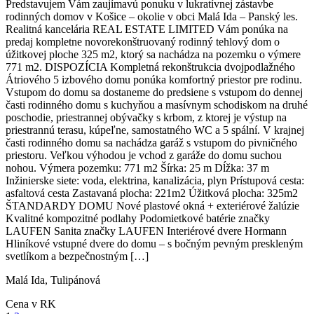
Predstavujem Vám zaujímavú ponuku v lukratívnej zástavbe
rodinných domov v Košice – okolie v obci Malá Ida – Panský les.
Realitná kancelária REAL ESTATE LIMITED Vám ponúka na
predaj kompletne novorekonštruovaný rodinný tehlový dom o
úžitkovej ploche 325 m2, ktorý sa nachádza na pozemku o výmere
771 m2. DISPOZÍCIA Kompletná rekonštrukcia dvojpodlažného
Átriového 5 izbového domu ponúka komfortný priestor pre rodinu.
Vstupom do domu sa dostaneme do predsiene s vstupom do dennej
časti rodinného domu s kuchyňou a masívnym schodiskom na druhé
poschodie, priestrannej obývačky s krbom, z ktorej je výstup na
priestrannú terasu, kúpeľne, samostatného WC a 5 spální. V krajnej
časti rodinného domu sa nachádza garáž s vstupom do pivničného
priestoru. Veľkou výhodou je vchod z garáže do domu suchou
nohou. Výmera pozemku: 771 m2 Šírka: 25 m Dĺžka: 37 m
Inžinierske siete: voda, elektrina, kanalizácia, plyn Prístupová cesta:
asfaltová cesta Zastavaná plocha: 221m2 Úžitková plocha: 325m2
ŠTANDARDY DOMU Nové plastové okná + exteriérové žalúzie
Kvalitné kompozitné podlahy Podomietkové batérie značky
LAUFEN Sanita značky LAUFEN Interiérové dvere Hormann
Hliníkové vstupné dvere do domu – s bočným pevným preskleným
svetlíkom a bezpečnostným […]
Malá Ida, Tulipánová
Cena v RK