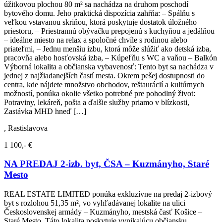
úžitkovou plochou 80 m² sa nachádza na druhom poschodí
bytového domu. Jeho praktická dispozícia zahŕňa: – Spálňu s
veľkou vstavanou skriňou, ktorá poskytuje dostatok úložného
priestoru, – Priestrannú obývačku prepojenú s kuchyňou a jedálňou
– ideálne miesto na relax a spoločné chvíle s rodinou alebo
priateľmi, – Jednu menšiu izbu, ktorá môže slúžiť ako detská izba,
pracovňa alebo hosťovská izba, – Kúpeľňu s WC a vaňou – Balkón
Výborná lokalita a občianska vybavenosť: Tento byt sa nachádza v
jednej z najžiadanejších častí mesta. Okrem pešej dostupnosti do
centra, kde nájdete množstvo obchodov, reštaurácií a kultúrnych
možností, ponúka okolie všetko potrebné pre pohodlný život:
Potraviny, lekáreň, pošta a ďalšie služby priamo v blízkosti,
Zastávka MHD hneď […]
, Rastislavova
1 100,- €
NA PREDAJ 2-izb. byt, ČSA – Kuzmányho, Staré
Mesto
REAL ESTATE LIMITED ponúka exkluzívne na predaj 2-izbový
byt s rozlohou 51,35 m², vo vyhľadávanej lokalite na ulici
Československej armády – Kuzmányho, mestská časť Košice –
Staré Mesto. Táto lokalita poskytuje vynikajúcu občiansku