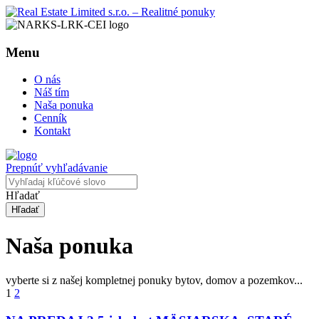
Menu
O nás
Náš tím
Naša ponuka
Cenník
Kontakt
Prepnúť vyhľadávanie
Hľadať
Naša ponuka
vyberte si z našej kompletnej ponuky bytov, domov a pozemkov...
1
2