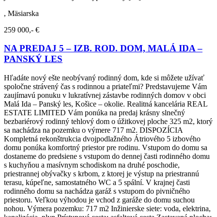
, Mäsiarska
259 000,- €
NA PREDAJ 5 – IZB. ROD. DOM, MALÁ IDA –
PANSKÝ LES
Hľadáte nový ešte neobývaný rodinný dom, kde si môžete užívať
spoločne strávený čas s rodinnou a priateľmi? Predstavujeme Vám
zaujímavú ponuku v lukratívnej zástavbe rodinných domov v obci
Malá Ida – Panský les, Košice – okolie. Realitná kancelária REAL
ESTATE LIMITED Vám ponúka na predaj krásny slnečný
bezbariérový rodinný tehlový dom o úžitkovej ploche 325 m2, ktorý
sa nachádza na pozemku o výmere 717 m2. DISPOZÍCIA
Kompletná rekonštrukcia dvojpodlažného Átriového 5 izbového
domu ponúka komfortný priestor pre rodinu. Vstupom do domu sa
dostaneme do predsiene s vstupom do dennej časti rodinného domu
s kuchyňou a masívnym schodiskom na druhé poschodie,
priestrannej obývačky s krbom, z ktorej je výstup na priestrannú
terasu, kúpeľne, samostatného WC a 5 spální. V krajnej časti
rodinného domu sa nachádza garáž s vstupom do pivničného
priestoru. Veľkou výhodou je vchod z garáže do domu suchou
nohou. Výmera pozemku: 717 m2 Inžinierske siete: voda, elektrina,