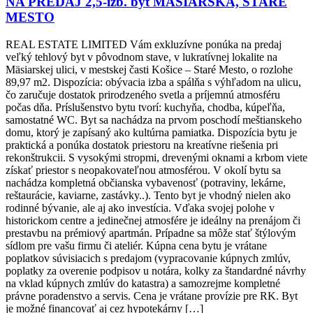
NA PREDAJ 2,5-izb. byt MÄSIARSKA, STARÉ
MESTO
REAL ESTATE LIMITED Vám exkluzívne ponúka na predaj
veľký tehlový byt v pôvodnom stave, v lukratívnej lokalite na
Mäsiarskej ulici, v mestskej časti Košice – Staré Mesto, o rozlohe
89,97 m2. Dispozícia: obývacia izba a spálňa s výhľadom na ulicu,
čo zaručuje dostatok prirodzeného svetla a príjemnú atmosféru
počas dňa. Príslušenstvo bytu tvorí: kuchyňa, chodba, kúpeľňa,
samostatné WC. Byt sa nachádza na prvom poschodí meštianskeho
domu, ktorý je zapísaný ako kultúrna pamiatka. Dispozícia bytu je
praktická a ponúka dostatok priestoru na kreatívne riešenia pri
rekonštrukcii. S vysokými stropmi, drevenými oknami a krbom viete
získať priestor s neopakovateľnou atmosférou. V okolí bytu sa
nachádza kompletná občianska vybavenosť (potraviny, lekárne,
reštaurácie, kaviarne, zastávky..). Tento byt je vhodný nielen ako
rodinné bývanie, ale aj ako investícia. Vďaka svojej polohe v
historickom centre a jedinečnej atmosfére je ideálny na prenájom či
prestavbu na prémiový apartmán. Prípadne sa môže stať štýlovým
sídlom pre vašu firmu či ateliér. Kúpna cena bytu je vrátane
poplatkov súvisiacich s predajom (vypracovanie kúpnych zmlúv,
poplatky za overenie podpisov u notára, kolky za štandardné návrhy
na vklad kúpnych zmlúv do katastra) a samozrejme kompletné
právne poradenstvo a servis. Cena je vrátane provízie pre RK. Byt
je možné financovať aj cez hypotekárny […]