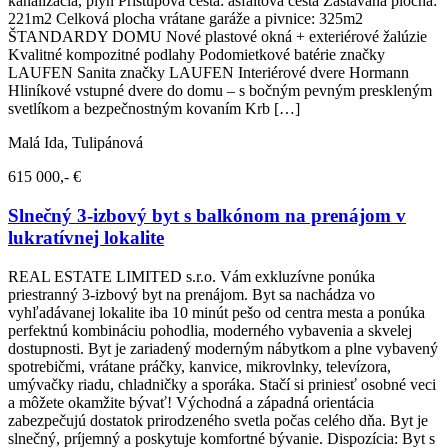
kanalizácia, plyn Prístupová cesta: asfaltová cesta Zastavaná plocha:
221m2 Celková plocha vrátane garáže a pivnice: 325m2
ŠTANDARDY DOMU Nové plastové okná + exteriérové žalúzie
Kvalitné kompozitné podlahy Podomietkové batérie značky
LAUFEN Sanita značky LAUFEN Interiérové dvere Hormann
Hliníkové vstupné dvere do domu – s bočným pevným preskleným
svetlíkom a bezpečnostným kovaním Krb […]
Malá Ida, Tulipánová
615 000,- €
Slnečný 3-izbový byt s balkónom na prenájom v
lukratívnej lokalite
REAL ESTATE LIMITED s.r.o. Vám exkluzívne ponúka
priestranný 3-izbový byt na prenájom. Byt sa nachádza vo
vyhľadávanej lokalite iba 10 minút pešo od centra mesta a ponúka
perfektnú kombináciu pohodlia, moderného vybavenia a skvelej
dostupnosti. Byt je zariadený moderným nábytkom a plne vybavený
spotrebičmi, vrátane práčky, kanvice, mikrovlnky, televízora,
umývačky riadu, chladničky a sporáka. Stačí si priniesť osobné veci
a môžete okamžite bývať! Východná a západná orientácia
zabezpečujú dostatok prirodzeného svetla počas celého dňa. Byt je
slnečný, príjemný a poskytuje komfortné bývanie. Dispozícia: Byt s